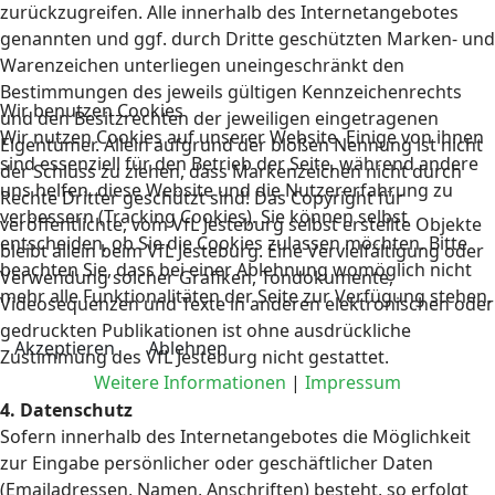
zurückzugreifen. Alle innerhalb des Internetangebotes
genannten und ggf. durch Dritte geschützten Marken- und
Warenzeichen unterliegen uneingeschränkt den
Bestimmungen des jeweils gültigen Kennzeichenrechts
Wir benutzen Cookies
und den Besitzrechten der jeweiligen eingetragenen
Wir nutzen Cookies auf unserer Website. Einige von ihnen
Eigentümer. Allein aufgrund der bloßen Nennung ist nicht
sind essenziell für den Betrieb der Seite, während andere
der Schluss zu ziehen, dass Markenzeichen nicht durch
uns helfen, diese Website und die Nutzererfahrung zu
Rechte Dritter geschützt sind! Das Copyright für
verbessern (Tracking Cookies). Sie können selbst
veröffentlichte, vom VfL Jesteburg selbst erstellte Objekte
entscheiden, ob Sie die Cookies zulassen möchten. Bitte
bleibt allein beim VfL Jesteburg. Eine Vervielfältigung oder
beachten Sie, dass bei einer Ablehnung womöglich nicht
Verwendung solcher Grafiken, Tondokumente,
mehr alle Funktionalitäten der Seite zur Verfügung stehen.
Videosequenzen und Texte in anderen elektronischen oder
gedruckten Publikationen ist ohne ausdrückliche
Akzeptieren
Ablehnen
Zustimmung des VfL Jesteburg nicht gestattet.
Weitere Informationen
|
Impressum
4. Datenschutz
Sofern innerhalb des Internetangebotes die Möglichkeit
zur Eingabe persönlicher oder geschäftlicher Daten
(Emailadressen, Namen, Anschriften) besteht, so erfolgt