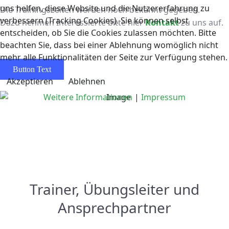
uns helfen, diese Website und die Nutzererfahrung zu
Die Trainingszeiten werden noch bekannt gegeben.
verbessern (Tracking Cookies). Sie können selbst
Dazu nehmen Interessierte bitte hier
Kontakt
zu uns auf.
entscheiden, ob Sie die Cookies zulassen möchten. Bitte
beachten Sie, dass bei einer Ablehnung womöglich nicht
mehr alle Funktionalitäten der Seite zur Verfügung stehen.
Button Text
Akzeptieren
Ablehnen
Weitere Informationen
|
Impressum
Trainer, Übungsleiter und
Ansprechpartner