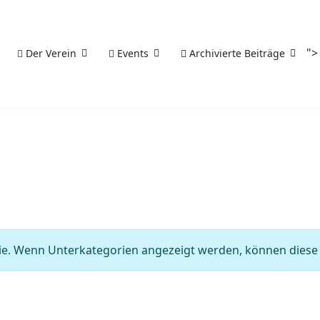
">
Der Verein
Events
Archivierte Beiträge
orie. Wenn Unterkategorien angezeigt werden, können diese 