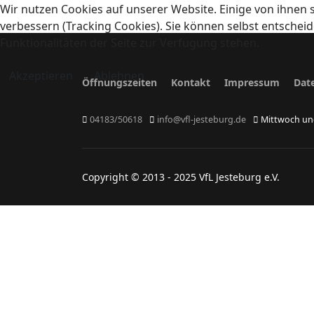
Wir nutzen Cookies auf unserer Website. Einige von ihnen s
verbessern (Tracking Cookies). Sie können selbst entscheid
Funktionalitäten der Seite zur Verfügung stehen.
Akzeptieren
Ablehnen
Öffnungszeiten
Kontakt
Impressum
Dat
04183/50618
info@vfl-jesteburg.de
Mittwoch und
Copyright © 2013 - 2025 VfL Jesteburg e.V.