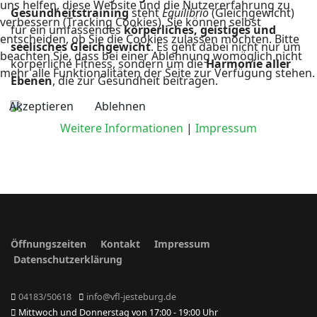
uns helfen, diese Website und die Nutzererfahrung zu
Gesundheitstraining
steht
Equilibrio
(Gleichgewicht)
verbessern (Tracking Cookies). Sie können selbst
für ein umfassendes
körperliches, geistiges und
entscheiden, ob Sie die Cookies zulassen möchten. Bitte
seelisches Gleichgewicht
. Es geht dabei nicht nur um
beachten Sie, dass bei einer Ablehnung womöglich nicht
körperliche Fitness, sondern um die
Harmonie aller
mehr alle Funktionalitäten der Seite zur Verfügung stehen.
Ebenen
, die zur Gesundheit beitragen.
Akzeptieren
Ablehnen
Weitere Informationen
|
Impressum
Öffnungszeiten
Kontakt
Impressum
Datenschutzerklärung
04183/50618
info@vfl-jesteburg.de
Mittwoch und Donnerstag von 17:00 - 19:00 Uhr